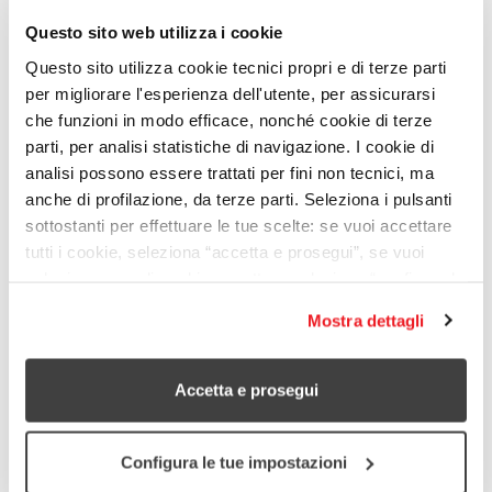
Questo sito web utilizza i cookie
Questo sito utilizza cookie tecnici propri e di terze parti
per migliorare l'esperienza dell'utente, per assicurarsi
La proposta vuole facilitare il ricongiungimento
che funzioni in modo efficace, nonché cookie di terze
familiare delle persone con background migratorio
parti, per analisi statistiche di navigazione. I cookie di
attraverso la promozione del contenzioso
analisi possono essere trattati per fini non tecnici, ma
strategico.
anche di profilazione, da terze parti. Seleziona i pulsanti
sottostanti per effettuare le tue scelte: se vuoi accettare
Le/i portatrici/tori di diritto coinvolti saranno
tutti i cookie, seleziona “accetta e prosegui”, se vuoi
persone con background migratorio o titolari di
selezionare quali cookie accettare seleziona “configura le
protezione internazionale che hanno in corso una
tue impostazioni”. Per saperne di più leggi la nostra
domanda di ricongiungimento familiare.
Mostra dettagli
cookie policy
.
Dati aggiornati al 30.6.2025
Accetta e prosegui
12
Configura le tue impostazioni
Mesi stimati