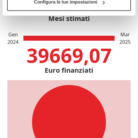
15
Configura le tue impostazioni
Mesi stimati
Gen
Mar
2024
2025
39669,07
Euro finanziati