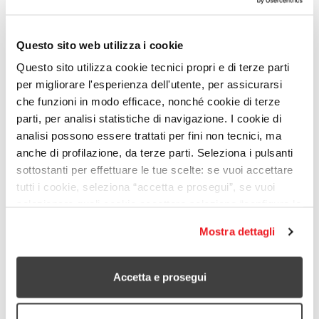
SARDEGNA, SICILIA, TOSCANA,
TRENTINO ALTO ADIGE, UMBRIA,
Questo sito web utilizza i cookie
VALLE D'AOSTA, VENETO
Questo sito utilizza cookie tecnici propri e di terze parti
per migliorare l'esperienza dell'utente, per assicurarsi
che funzioni in modo efficace, nonché cookie di terze
parti, per analisi statistiche di navigazione. I cookie di
La proposta vuole promuovere il reddito minimo
analisi possono essere trattati per fini non tecnici, ma
come misura di contrasto alla povertà attraverso la
anche di profilazione, da terze parti. Seleziona i pulsanti
sensibilizzazione dell’opinione pubblica, la mobilità
sottostanti per effettuare le tue scelte: se vuoi accettare
della società civile e altri stakeholder rilevanti e
tutti i cookie, seleziona “accetta e prosegui”, se vuoi
favorire il dialogo e la collaborazione con gli enti che
selezionare quali cookie accettare seleziona “configura le
trattano il tema della povertà, per promuovere
tue impostazioni”. Per saperne di più leggi la nostra
Mostra dettagli
soluzioni inclusive. Saranno coinvolte la cittadinanza,
cookie policy
.
le organizzazioni del Terzo Settore e le istituzioni.
Accetta e prosegui
Dati aggiornati al 31.12.2024